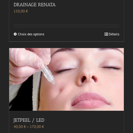
DRAINAGE RENATA
150,00
€
Choix des options
Détails
JETPEEL / LED
40,00
€
–
170,00
€