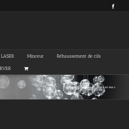
Facebo
n LASER
Minceur
Réhaussement de cils
ERVER
Accueil
/
Cadeaux
/
Soins « en duo »