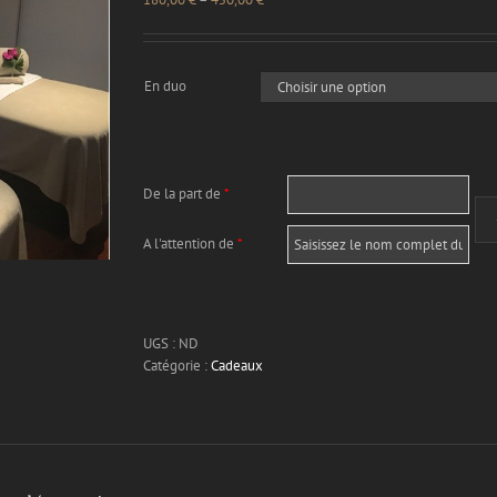
En duo
De la part de
*
A l'attention de
*
UGS :
ND
Catégorie :
Cadeaux