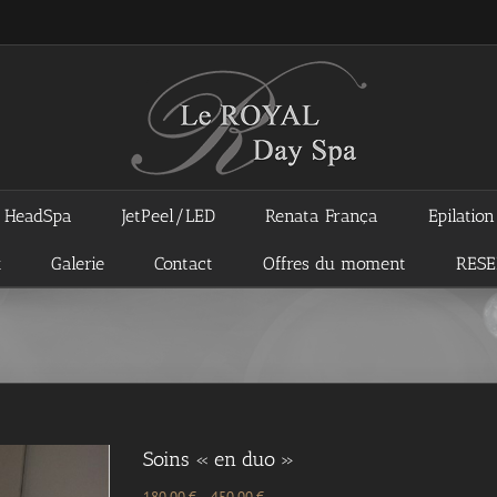
HeadSpa
JetPeel/LED
Renata França
Epilatio
x
Galerie
Contact
Offres du moment
RES
Soins « en duo »
180,00
€
–
450,00
€