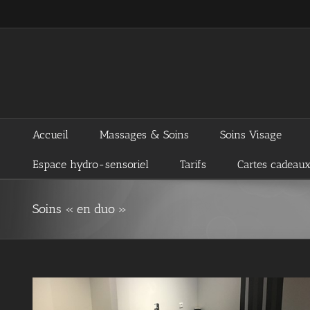
Passer
au
contenu
Accueil
Massages & Soins
Soins Visage
Espace hydro-sensoriel
Tarifs
Cartes cadeau
Soins « en duo »