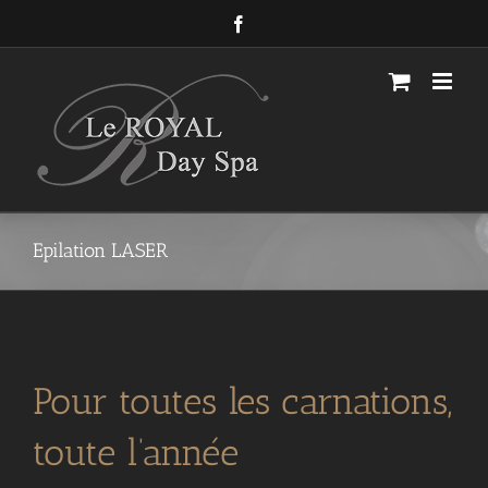
Passer
Facebook
au
contenu
Epilation LASER
Pour toutes les carnations,
toute l’année