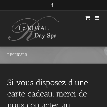
Passer
Facebook
au
contenu
RESERVER
Si vous disposez d’une
carte cadeau, merci de
nous contacter au