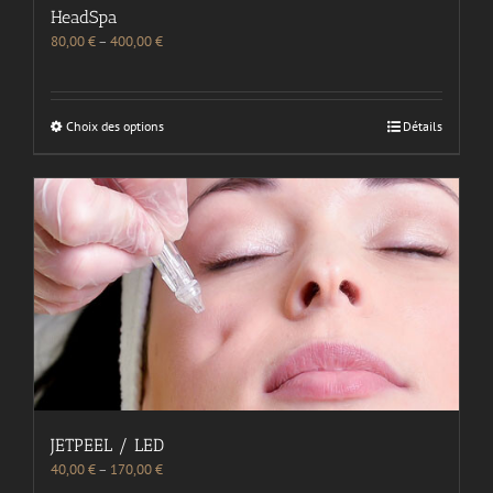
HeadSpa
80,00
€
–
400,00
€
Choix des options
Détails
JETPEEL / LED
40,00
€
–
170,00
€