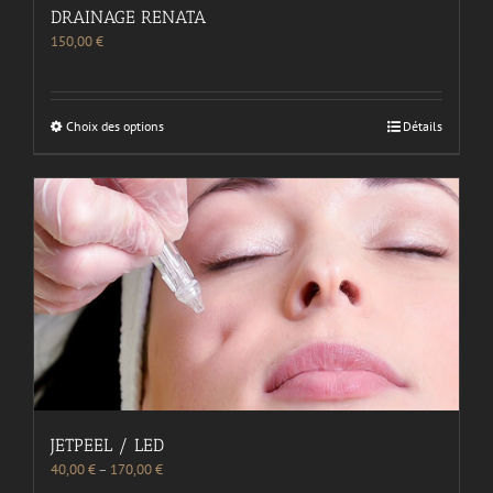
DRAINAGE RENATA
150,00
€
Choix des options
Détails
JETPEEL / LED
40,00
€
–
170,00
€