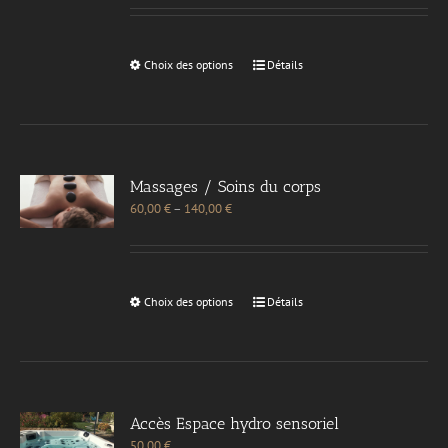
Choix des options
Détails
Massages / Soins du corps
60,00
€
–
140,00
€
Choix des options
Détails
Accès Espace hydro sensoriel
50,00
€