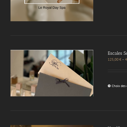
Escales S
125,00
€
–
4
Choix des 