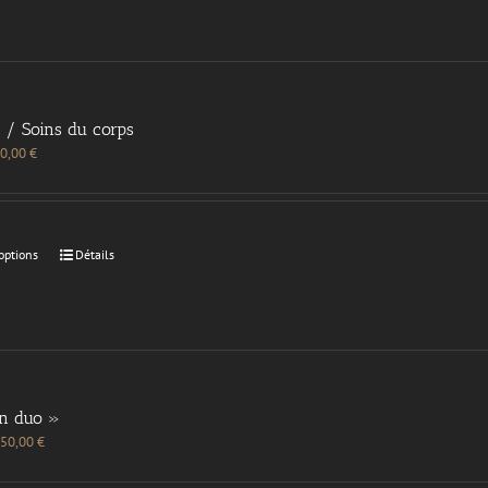
 / Soins du corps
0,00
€
options
Détails
en duo »
50,00
€