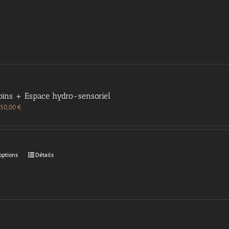
oins + Espace hydro-sensoriel
50,00
€
options
Détails