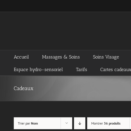
Passer
au
contenu
Accueil
Massages & Soins
Soins Visage
Espace hydro-sensoriel
Tarifs
Cartes cadeau
Cadeaux
Trier par
Nom
Montrer
36 produits