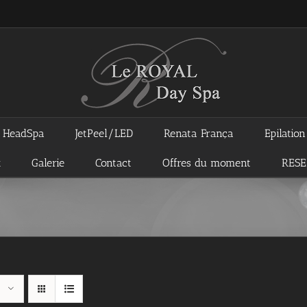
HeadSpa
JetPeel/LED
Renata França
Epilatio
x
Galerie
Contact
Offres du moment
RES