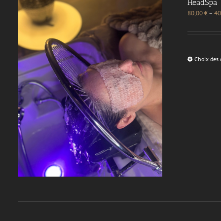
HeadSpa
80,00
€
–
40
Choix des 