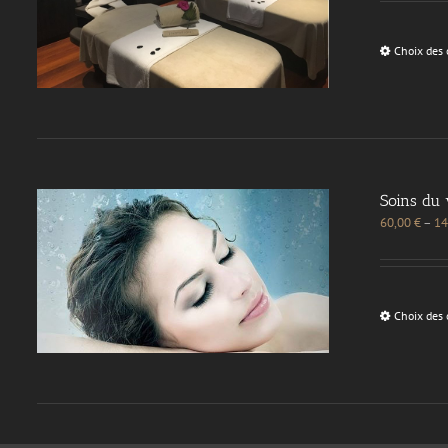
Choix des 
Soins du 
60,00
€
–
14
Choix des 