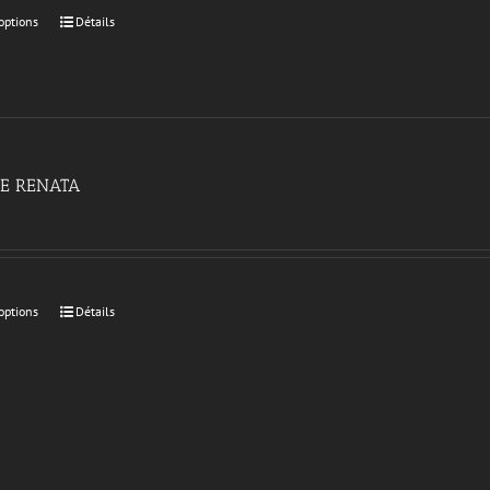
options
Détails
E RENATA
options
Détails