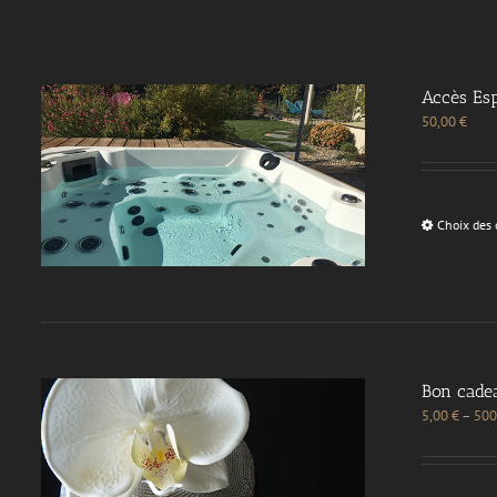
Accès Esp
50,00
€
Choix des 
Bon cade
5,00
€
–
500