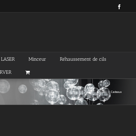
Facebo
n LASER
Minceur
Réhaussement de cils
ERVER
Accueil
/
Cadeaux