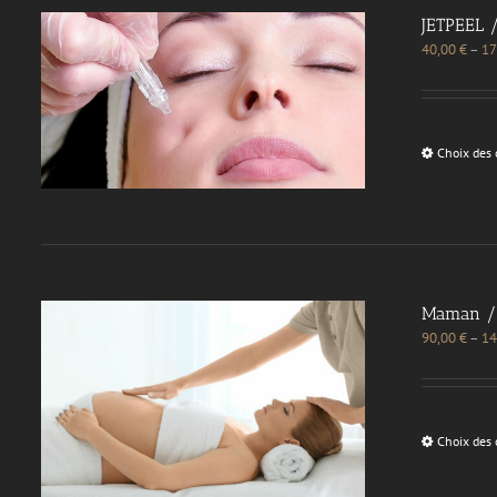
JETPEEL 
40,00
€
–
17
Choix des 
Maman / 
90,00
€
–
14
Choix des 