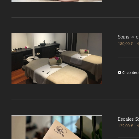
Soins « 
180,00
€
–
4
Choix des 
Escales S
125,00
€
–
4