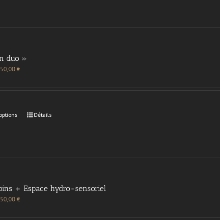
en duo »
50,00
€
options
Détails
oins + Espace hydro-sensoriel
50,00
€