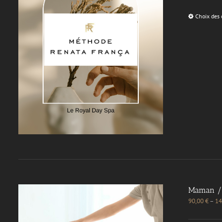
Choix des 
Maman / 
90,00
€
–
14