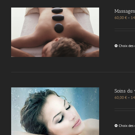
Massages
60,00
€
–
14
Choix des 
Soins du 
60,00
€
–
14
Choix des 