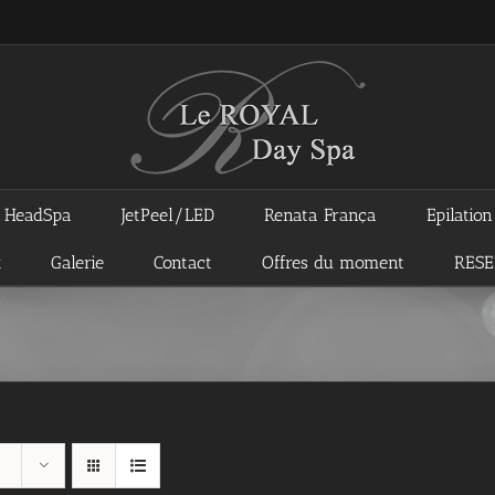
HeadSpa
JetPeel/LED
Renata França
Epilatio
x
Galerie
Contact
Offres du moment
RES