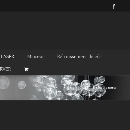
Facebo
n LASER
Minceur
Réhaussement de cils
ERVER
Accueil
/
Cadeaux