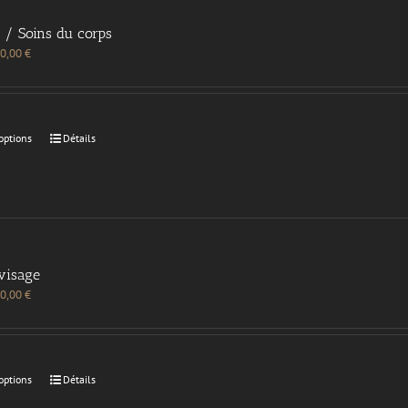
 / Soins du corps
0,00
€
options
Détails
visage
0,00
€
options
Détails