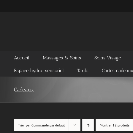
Passer
au
contenu
Accueil
Massages & Soins
Soins Visage
Espace hydro-sensoriel
Tarifs
Cartes cadeau
Cadeaux
Trier par
Commande par défaut
Montrer
12 produits