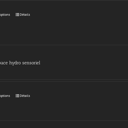
options
Détails
ace hydro sensoriel
options
Détails