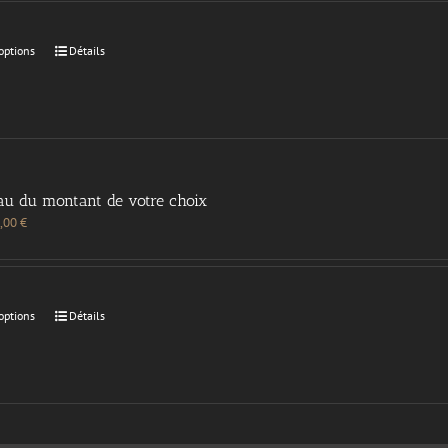
options
Détails
au du montant de votre choix
,00
€
options
Détails