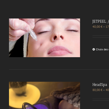
JETPEEL 
40,00
€
–
17
Choix des 
HeadSpa
80,00
€
–
40