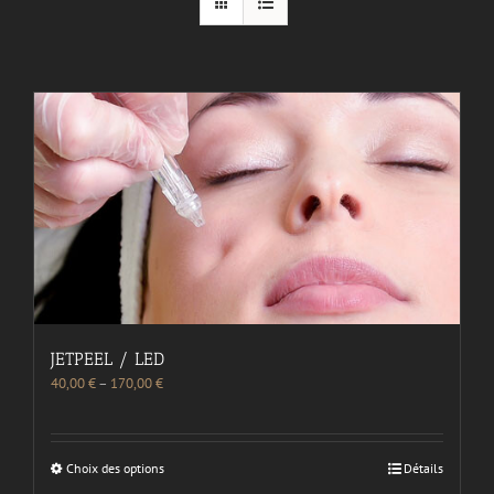
JETPEEL / LED
40,00
€
–
170,00
€
Choix des options
Détails