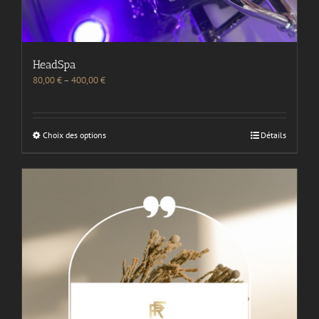
HeadSpa
80,00
€
–
400,00
€
Choix des options
Détails