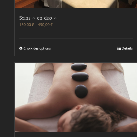
Soins « en duo »
180,00
€
–
450,00
€
Choix des options
Détails