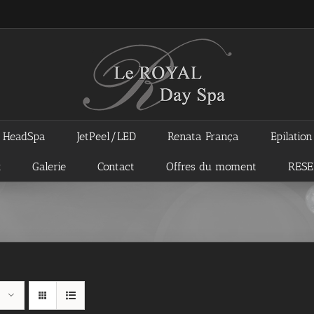
HeadSpa
JetPeel/LED
Renata França
Epilatio
x
Galerie
Contact
Offres du moment
RES