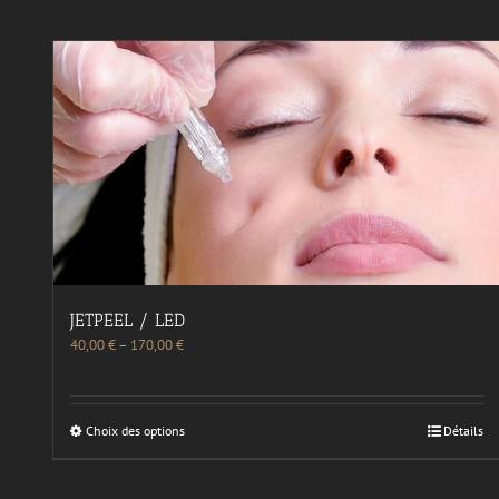
JETPEEL / LED
40,00
€
–
170,00
€
Choix des options
Détails