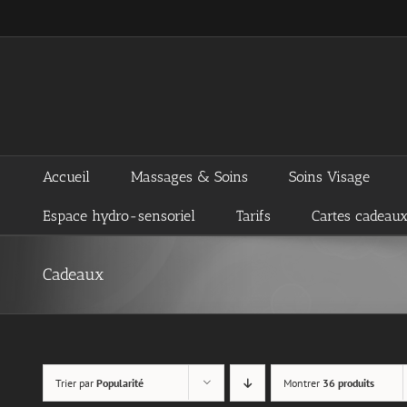
Passer
au
contenu
Accueil
Massages & Soins
Soins Visage
Espace hydro-sensoriel
Tarifs
Cartes cadeau
Cadeaux
Trier par
Popularité
Montrer
36 produits