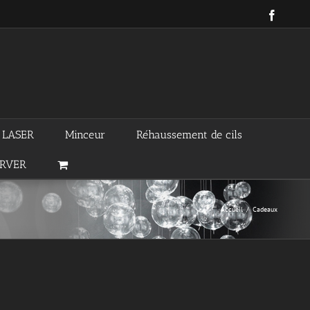
Facebo
n LASER
Minceur
Réhaussement de cils
ERVER
Accueil
/
Cadeaux