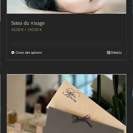
Soins du visage
60,00
€
–
140,00
€
Choix des options
Détails