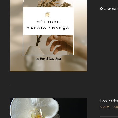
Choix des 
Bon cade
5,00
€
–
500