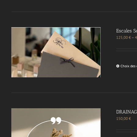
Escales S
125,00
€
–
4
Choix des 
DRAINAG
150,00
€