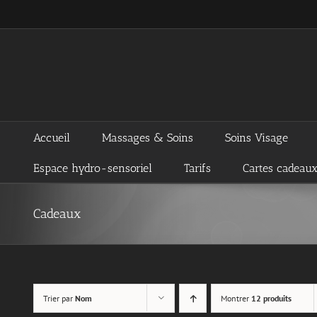
Passer
au
contenu
Accueil
Massages & Soins
Soins Visage
Espace hydro-sensoriel
Tarifs
Cartes cadeau
Cadeaux
Trier par
Nom
Montrer
12 produits