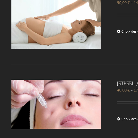
90,00
€
–
14
Choix des 
JETPEEL 
40,00
€
–
17
Choix des 