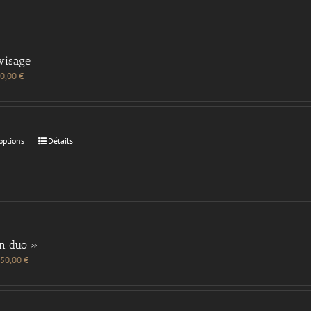
visage
0,00
€
options
Détails
en duo »
50,00
€