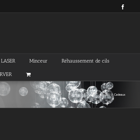
Facebo
n LASER
Minceur
Réhaussement de cils
ERVER
Accueil
/
Cadeaux