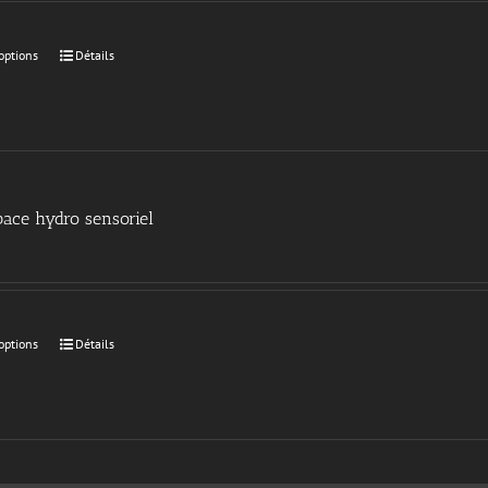
options
Détails
ace hydro sensoriel
options
Détails