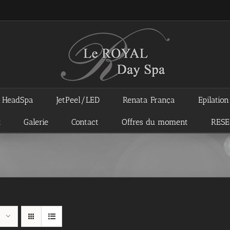
HeadSpa
JetPeel/LED
Renata França
Epilatio
x
Galerie
Contact
Offres du moment
RES