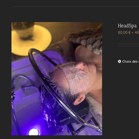
HeadSpa
80,00
€
–
40
Choix des 