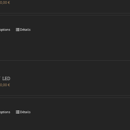
0,00
€
options
Détails
/ LED
0,00
€
options
Détails