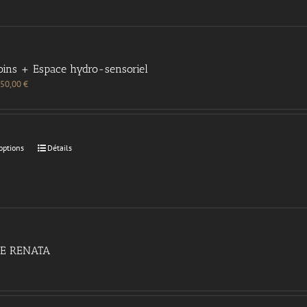
oins + Espace hydro-sensoriel
50,00
€
options
Détails
E RENATA