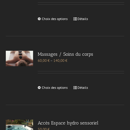
Choix des options
Détails
Massages / Soins du corps
60,00
€
–
140,00
€
Choix des options
Détails
Accès Espace hydro sensoriel
50,00
€