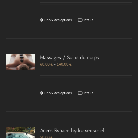
Choix des options
Détails
Massages / Soins du corps
60,00
€
–
140,00
€
Choix des options
Détails
Accès Espace hydro sensoriel
50,00
€