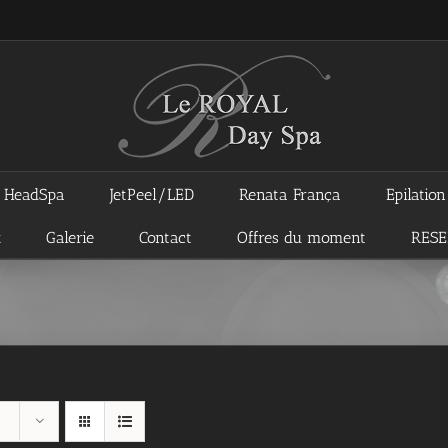
HeadSpa
JetPeel/LED
Renata França
Epilatio
x
Galerie
Contact
Offres du moment
RES