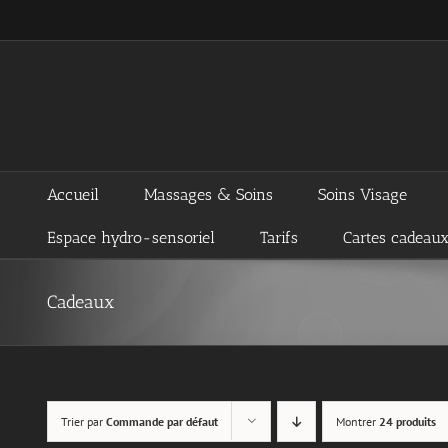
Passer
au
contenu
Accueil
Massages & Soins
Soins Visage
Espace hydro-sensoriel
Tarifs
Cartes cadeau
Cadeaux
Trier par
Commande par défaut
Montrer
24 produits