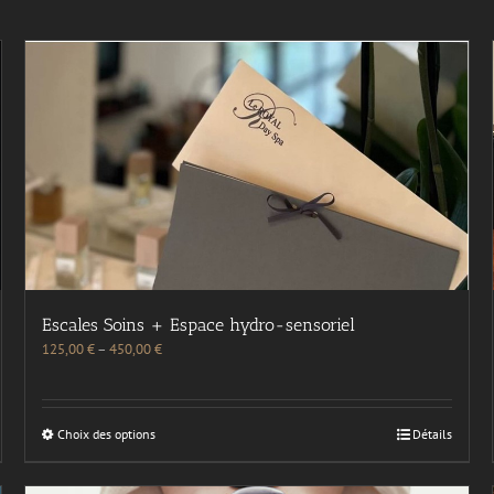
Escales Soins + Espace hydro-sensoriel
125,00
€
–
450,00
€
Choix des options
Détails