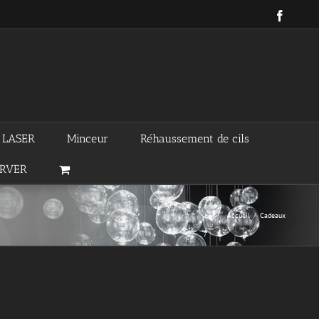
Facebo
n LASER
Minceur
Réhaussement de cils
ERVER
Accueil
/
Cadeaux