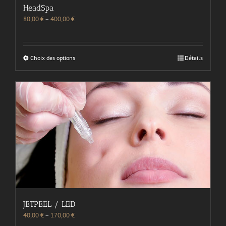
HeadSpa
80,00
€
–
400,00
€
Choix des options
Détails
JETPEEL / LED
40,00
€
–
170,00
€