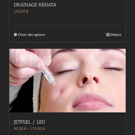
DRAINAGE RENATA
150,00
€
Choix des options
Détails
JETPEEL / LED
40,00
€
–
170,00
€