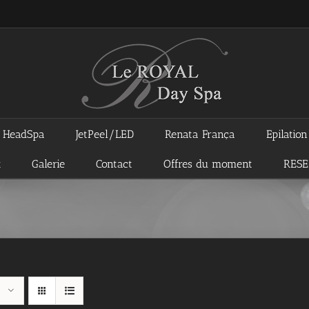
HeadSpa
JetPeel/LED
Renata França
Epilatio
x
Galerie
Contact
Offres du moment
RES