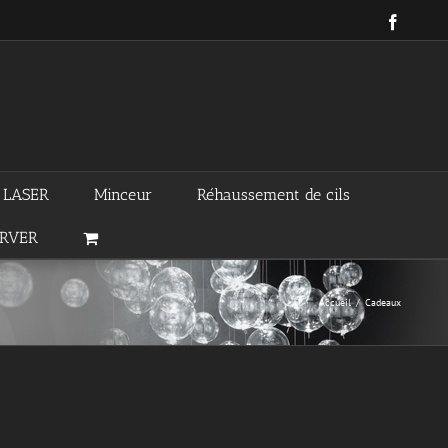
Facebo
n LASER
Minceur
Réhaussement de cils
ERVER
Accueil
/
Cadeaux