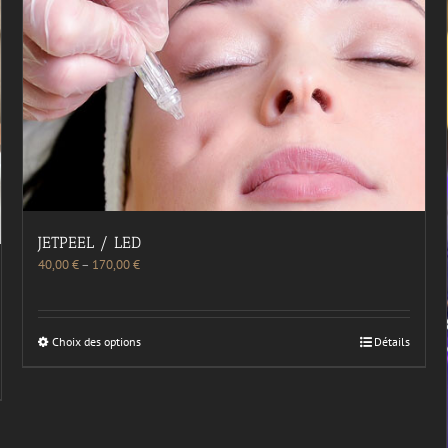
JETPEEL / LED
40,00
€
–
170,00
€
Choix des options
Détails