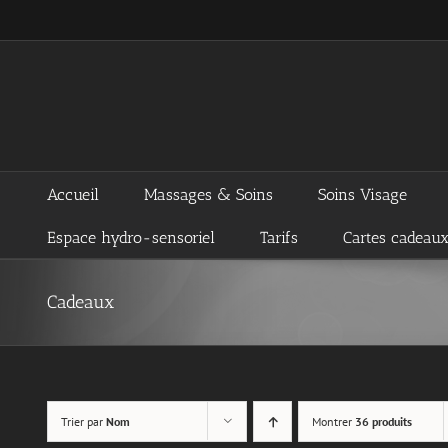
Passer
au
contenu
Accueil
Massages & Soins
Soins Visage
Espace hydro-sensoriel
Tarifs
Cartes cadeau
Cadeaux
Trier par
Nom
Montrer
36 produits