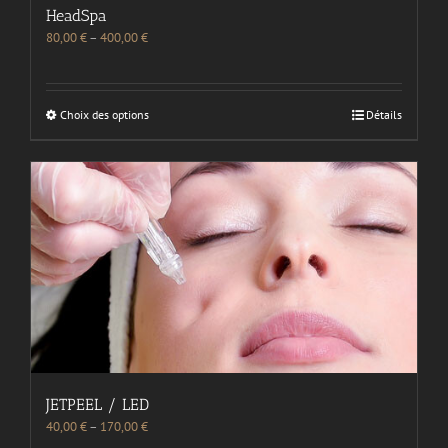
HeadSpa
80,00
€
–
400,00
€
Choix des options
Détails
JETPEEL / LED
40,00
€
–
170,00
€