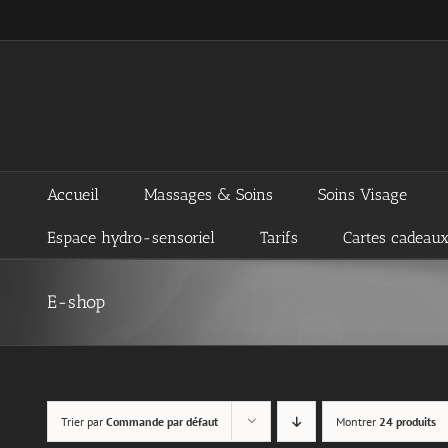
Passer
au
contenu
Accueil
Massages & Soins
Soins Visage
Espace hydro-sensoriel
Tarifs
Cartes cadeau
E-shop
Trier par
Commande par défaut
Montrer
24 produits