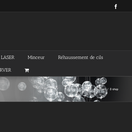
Facebo
n LASER
Minceur
Réhaussement de cils
ERVER
Accueil
/
E-shop