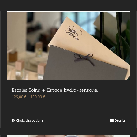
Escales Soins + Espace hydro-sensoriel
125,00
€
–
450,00
€
Choix des options
Détails