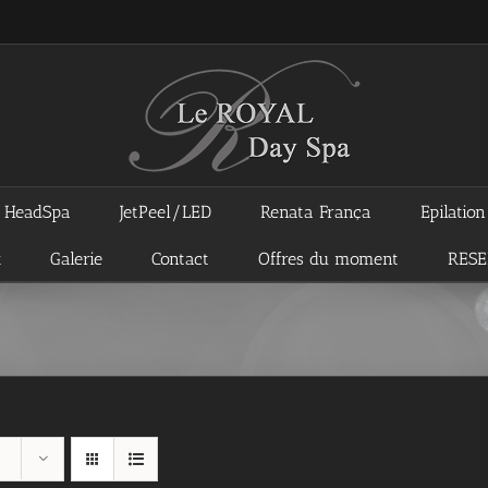
HeadSpa
JetPeel/LED
Renata França
Epilatio
x
Galerie
Contact
Offres du moment
RES